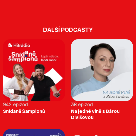
DALŠÍ PODCASTY
942 epizod
38 epizod
Snídaně Šampionů
Na jedné vlně s Bárou
Divišovou