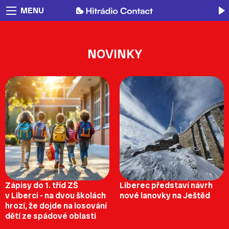
MENU
NOVINKY
Zápisy do 1. tříd ZŠ
Liberec představí návrh
v Liberci - na dvou školách
nové lanovky na Ještěd
hrozí, že dojde na losování
dětí ze spádové oblasti