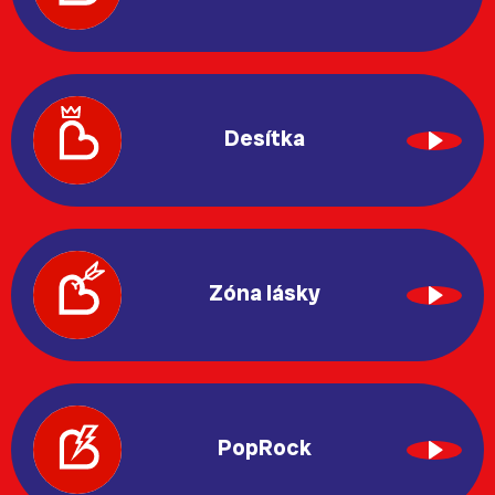
Desítka
Zóna lásky
PopRock