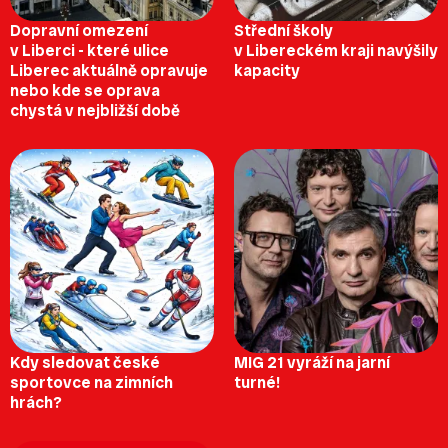
Dopravní omezení
Střední školy
v Liberci - které ulice
v Libereckém kraji navýšily
Liberec aktuálně opravuje
kapacity
nebo kde se oprava
chystá v nejbližší době
Kdy sledovat české
MIG 21 vyráží na jarní
sportovce na zimních
turné!
hrách?