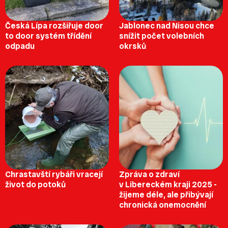
Česká Lípa rozšiřuje door
Jablonec nad Nisou chce
to door systém třídění
snížit počet volebních
odpadu
okrsků
Chrastavští rybáři vracejí
Zpráva o zdraví
život do potoků
v Libereckém kraji 2025 -
žijeme déle, ale přibývají
chronická onemocnění