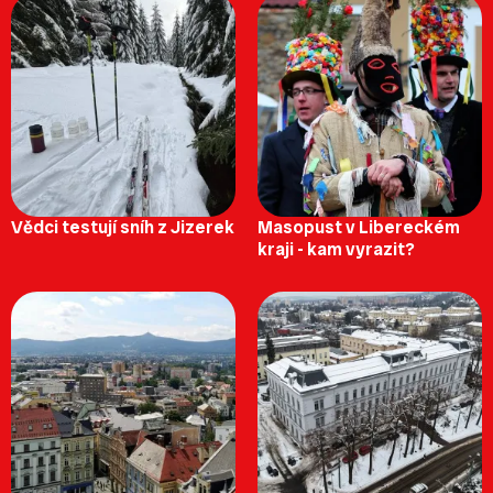
Vědci testují sníh z Jizerek
Masopust v Libereckém
kraji - kam vyrazit?