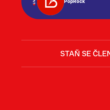
LIVE
PopRock
STAŇ SE ČLE