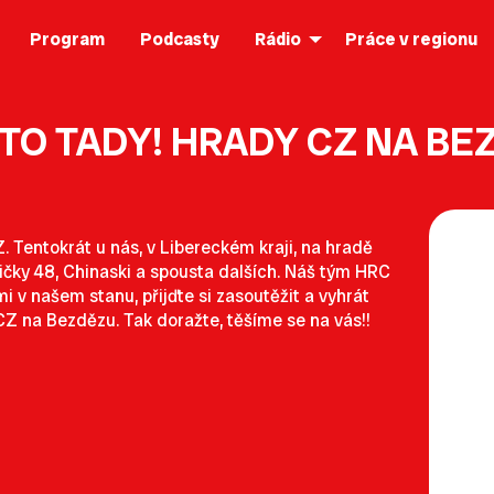
Program
Podcasty
Rádio
Práce v regionu
 TO TADY! HRADY CZ NA BE
. Tentokrát u nás, v Libereckém kraji, na hradě
ičky 48, Chinaski a spousta dalších. Náš tým HRC
v našem stanu, přijďte si zasoutěžit a vyhrát
CZ na Bezdězu. Tak doražte, těšíme se na vás!!