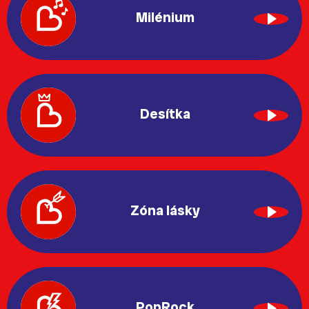
Milénium
Desítka
Zóna lásky
PopRock