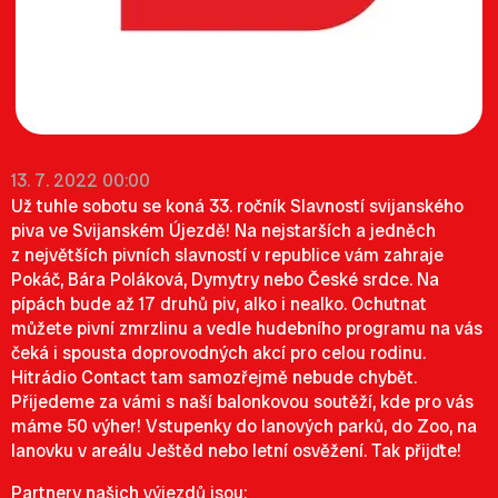
13. 7. 2022 00:00
Už tuhle sobotu se koná 33. ročník Slavností svijanského
piva ve Svijanském Újezdě! Na nejstarších a jedněch
z největších pivních slavností v republice vám zahraje
Pokáč, Bára Poláková, Dymytry nebo České srdce. Na
pípách bude až 17 druhů piv, alko i nealko. Ochutnat
můžete pivní zmrzlinu a vedle hudebního programu na vás
čeká i spousta doprovodných akcí pro celou rodinu.
Hitrádio Contact tam samozřejmě nebude chybět.
Přijedeme za vámi s naší balonkovou soutěží, kde pro vás
máme 50 výher! Vstupenky do lanových parků, do Zoo, na
lanovku v areálu Ještěd nebo letní osvěžení. Tak přijďte!
Partnery našich výjezdů jsou: