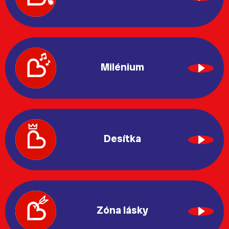
Milénium
Desítka
Zóna lásky