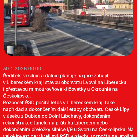
30. 1. 2026 00:00
Ředitelství silnic a dálnic plánuje na jaře zahájit
v Libereckém kraji stavbu obchvatu Lvové na Liberecku
i přestavbu mimoúrovňové křižovatky u Okrouhlé na
Českolipsku.
Rozpočet ŘSD počítá letos v Libereckém kraji také
například s dokončením další etapy obchvatu České Lípy
v úseku z Dubice do Dolní Libchavy, dokončením
rekonstrukce tunelu na průtahu Libercem nebo
dokončením přeložky silnice I/9 u Svoru na Českolipsku. Na
velké investice v kraji má ŘSD v návrhu rozpočtu na letošní