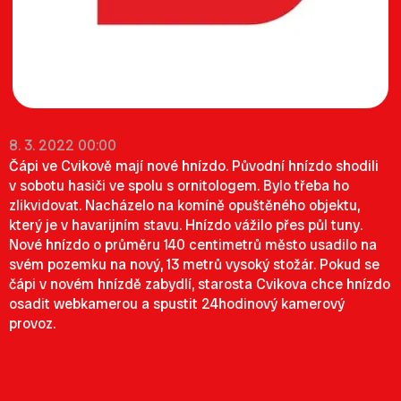
8. 3. 2022 00:00
Čápi ve Cvikově mají nové hnízdo. Původní hnízdo shodili
v sobotu hasiči ve spolu s ornitologem. Bylo třeba ho
zlikvidovat. Nacházelo na komíně opuštěného objektu,
který je v havarijním stavu. Hnízdo vážilo přes půl tuny.
Nové hnízdo o průměru 140 centimetrů město usadilo na
svém pozemku na nový, 13 metrů vysoký stožár. Pokud se
čápi v novém hnízdě zabydlí, starosta Cvikova chce hnízdo
osadit webkamerou a spustit 24hodinový kamerový
provoz.