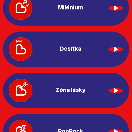
Milénium
Desítka
Zóna lásky
PopRock