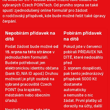
vybraných Czech POINTech. Od prvního srpna se také
spustí zjednodušený online formulář pro žádost
o rodičovský příspěvek, kde bude možné řešit také úpravy
čerpání.
Nepobírám přídavek na
Pobírám přídavek
dítě
na dítě
Podat žádost bude možné
od
Pokud jste v červenci
15. srpna
na této stránce
v
pobírali PŘÍDAVEK NA
jednoduchém formuláři.
DÍTĚ, které nedosáhlo
Budete potřebovat jen
před
elektronickou identitu občana
2. srpnem dospělosti,
(bank ID, NIA ID apod.) Druhou
pak tento jednorázový
možností je přijít osobně na
příspěvek 5000 Kč
vybrané pracoviště Czech
dostanete
POINT (na krajském,
automaticky
městském nebo obecním
a nemusíte o nic
úřadu).
žádat. První platby už
dorazily na účty, další
Nezáleží na tom, zda jste