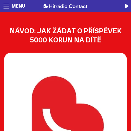
MENU
NÁVOD: JAK ŽÁDAT O PŘÍSPĚVEK
5000 KORUN NA DÍTĚ