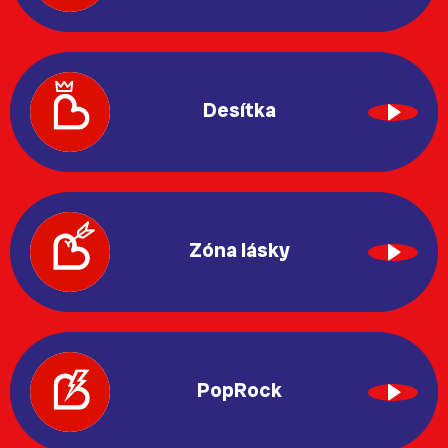
Desítka
Zóna lásky
PopRock