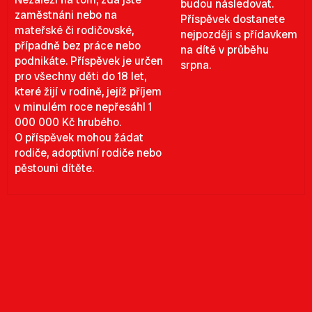
budou následovat.
zaměstnáni nebo na
Příspěvek dostanete
mateřské či rodičovské,
nejpozději s přídavkem
případně bez práce nebo
na dítě v průběhu
podnikáte. Příspěvek je určen
srpna.
pro všechny děti do 18 let,
které žijí v rodině, jejíž příjem
v minulém roce nepřesáhl 1
000 000 Kč hrubého.
O příspěvek mohou žádat
rodiče, adoptivní rodiče nebo
pěstouni dítěte.