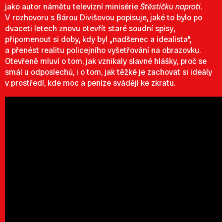
jako autor námětu televizní minisérie
Štěstíčku naproti
.
V rozhovoru s Bárou Divišovou popisuje, jaké to bylo po
dvaceti letech znovu otevřít staré soudní spisy,
připomenout si doby, kdy byl „nadšenec a idealista“,
a přenést realitu policejního vyšetřování na obrazovku.
Otevřeně mluví o tom, jak vznikaly slavné hlášky, proč se
smál u odposlechů, i o tom, jak těžké je zachovat si ideály
v prostředí, kde moc a peníze svádějí ke zkratu.