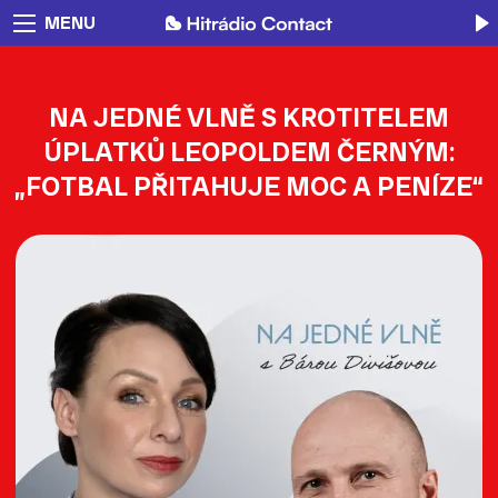
MENU
NA JEDNÉ VLNĚ S KROTITELEM
ÚPLATKŮ LEOPOLDEM ČERNÝM:
„FOTBAL PŘITAHUJE MOC A PENÍZE“