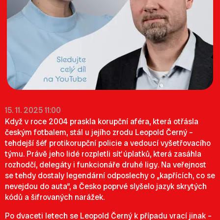
15. 11. 2025 11:00
Když v roce 2004 praskla korupční aféra, která otřásla
českým fotbalem, stál u jejího zrodu Leopold Černý –
tehdejší šéf protikorupční policie a vedoucí vyšetřovacího
týmu. Právě jeho lidé rozpletli síť úplatků, která zasáhla
rozhodčí, delegáty i funkcionáře druhé ligy. Na veřejnost
se tehdy dostaly legendární odposlechy o „kapřících, co se
nevejdou do auta“, a Česko poprvé slyšelo jazyk skrytých
kódů a šifrovaných narážek.
Po dvaceti letech se Leopold Černý k případu vrací jinak –