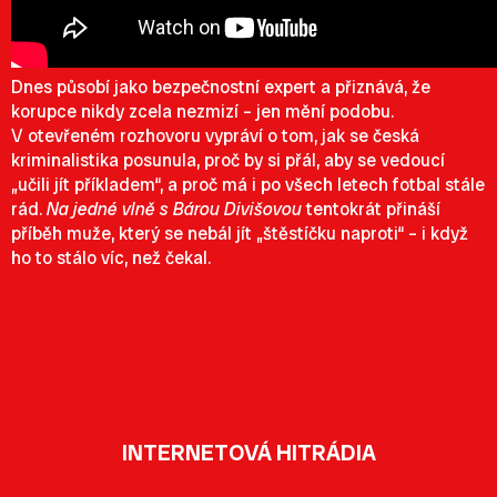
Dnes působí jako bezpečnostní expert a přiznává, že
korupce nikdy zcela nezmizí – jen mění podobu.
V otevřeném rozhovoru vypráví o tom, jak se česká
kriminalistika posunula, proč by si přál, aby se vedoucí
„učili jít příkladem“, a proč má i po všech letech fotbal stále
rád.
Na jedné vlně s Bárou Divišovou
tentokrát přináší
příběh muže, který se nebál jít „štěstíčku naproti“ – i když
ho to stálo víc, než čekal.
INTERNETOVÁ HITRÁDIA