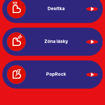
Desítka
Zóna lásky
PopRock