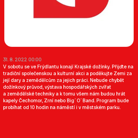
31. 8. 2022 00:00
V sobotu se ve Frýdlantu konají Krajské dožínky. Přijďte na
tradiční společenskou a kulturní akci a poděkujte Zemi za
její dary a zemědělcům za jejich práci. Nebude chybět
dožínkový průvod, výstava hospodářských zvířat
a zemědělské techniky a k tomu všem nám budou hrát
kapely Čechomor, Zrní nebo Big´O´Band. Program bude
probíhat od 10 hodin na náměstí i v městském parku.