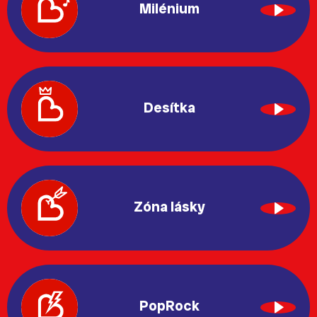
Milénium
Desítka
Zóna lásky
PopRock