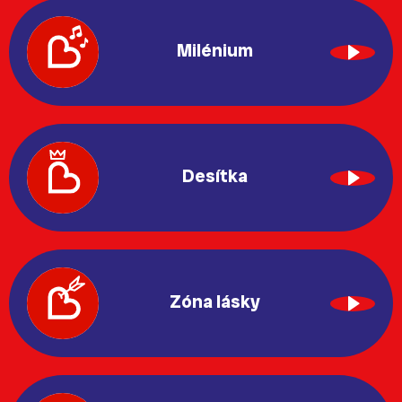
Milénium
Desítka
Zóna lásky