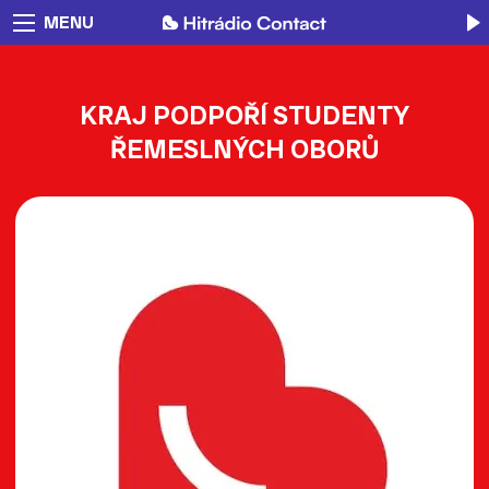
MENU
KRAJ PODPOŘÍ STUDENTY
ŘEMESLNÝCH OBORŮ