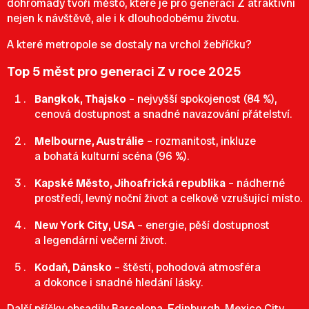
dohromady tvoří město, které je pro generaci Z atraktivní
nejen k návštěvě, ale i k dlouhodobému životu.
A které metropole se dostaly na vrchol žebříčku?
Top 5 měst pro generaci Z v roce 2025
Bangkok, Thajsko
– nejvyšší spokojenost (84 %),
cenová dostupnost a snadné navazování přátelství.
Melbourne, Austrálie
– rozmanitost, inkluze
a bohatá kulturní scéna (96 %).
Kapské Město, Jihoafrická republika
– nádherné
prostředí, levný noční život a celkově vzrušující místo.
New York City, USA
– energie, pěší dostupnost
a legendární večerní život.
Kodaň, Dánsko
– štěstí, pohodová atmosféra
a dokonce i snadné hledání lásky.
Další příčky obsadily Barcelona, Edinburgh, Mexico City,