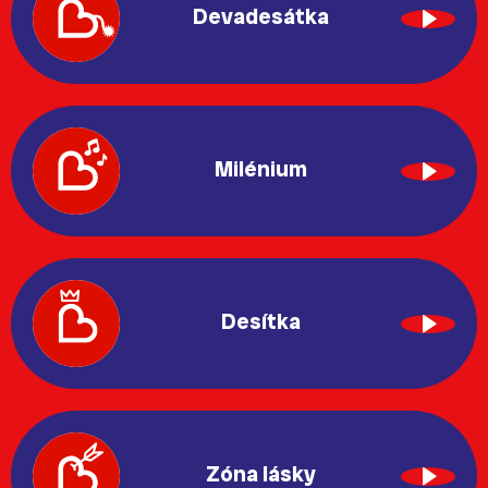
Devadesátka
Milénium
Desítka
Zóna lásky