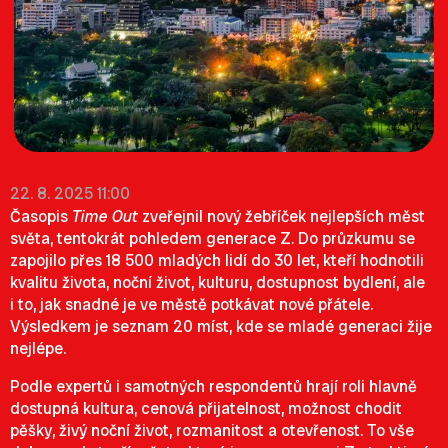
22. 8. 2025 11:00
Časopis
Time Out
zveřejnil nový žebříček nejlepších měst
světa, tentokrát pohledem generace Z. Do průzkumu se
zapojilo přes 18 500 mladých lidí do 30 let, kteří hodnotili
kvalitu života, noční život, kulturu, dostupnost bydlení, ale
i to, jak snadné je ve městě potkávat nové přátele.
Výsledkem je seznam 20 míst, kde se mladé generaci žije
nejlépe.
Podle expertů i samotných respondentů hrají roli hlavně
dostupná kultura, cenová přijatelnost, možnost chodit
pěšky, živý noční život, rozmanitost a otevřenost. To vše