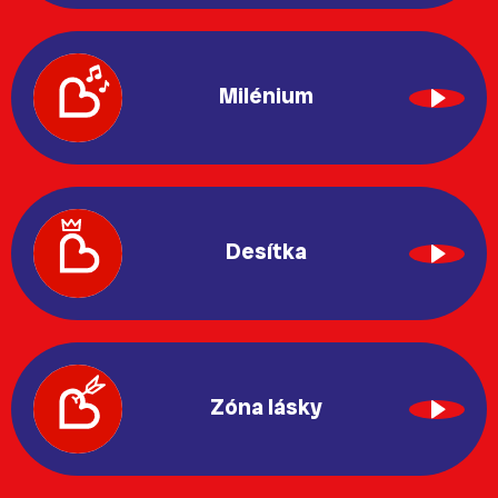
Milénium
Desítka
Zóna lásky