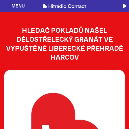
MENU
HLEDAČ POKLADŮ NAŠEL
DĚLOSTŘELECKÝ GRANÁT VE
VYPUŠTĚNÉ LIBERECKÉ PŘEHRADĚ
HARCOV