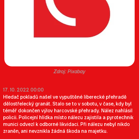
Pixabay
17. 10. 2022 00:00
Hledač pokladů našel ve vypuštěné liberecké přehradě
dělostřelecký granát. Stalo se to v sobotu, v čase, kdy byl
téměř dokončen výlov harcovské přehrady. Nález nahlásil
policii. Policejní hlídka místo nálezu zajistila a pyrotechnik
munici odvezl k odborné likvidaci. Při nálezu nebyl nikdo
zraněn, ani nevznikla žádná škoda na majetku.