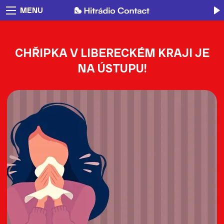
MENU
CHŘIPKA V LIBERECKÉM KRAJI JE
NA ÚSTUPU!