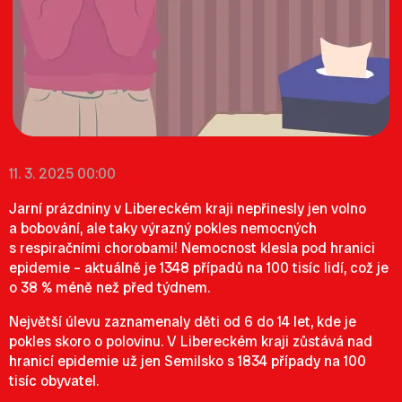
11. 3. 2025 00:00
Jarní prázdniny v Libereckém kraji nepřinesly jen volno
a bobování, ale taky výrazný pokles nemocných
s respiračními chorobami! Nemocnost klesla pod hranici
epidemie – aktuálně je 1348 případů na 100 tisíc lidí, což je
o 38 % méně než před týdnem.
Největší úlevu zaznamenaly děti od 6 do 14 let, kde je
pokles skoro o polovinu. V Libereckém kraji zůstává nad
hranicí epidemie už jen Semilsko s 1834 případy na 100
tisíc obyvatel.