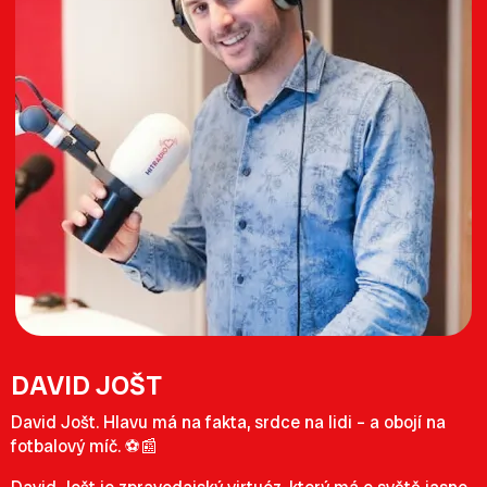
DAVID JOŠT
David Jošt. Hlavu má na fakta, srdce na lidi – a obojí na
fotbalový míč. ⚽📰