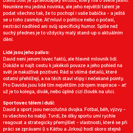
David Jošt je zpravodajský virtuóz, který má o světě jasno.
Neunikne mu jediná novinka, ale jeho největší talent je
podat všechno tak, že to pochopí i vaše babička – a ještě
se u toho zasměje. Ať mluví o politice nebo o počasí,
neztrácí nadhled ani svůj specifický humor. Spíše než
suchý přednes je to vždycky malý stand-up o aktuálním
dění.
Lidé jsou jeho palivo:
David není jenom lovec faktů, ale hlavně milovník lidí.
Dokáže si najít cestu k jakékoli povaze a jeho pohled na
svět je nakažlivě pozitivní. Rád si všímá detailů, které
ostatní přehlížejí, a na těch staví vtipy i nečekané pointy.
Pro Davida jsou lidé tím největším zdrojem inspirace – ať
už je to kolega, divák, nebo úplně cizí člověk na ulici.
Sportovec tělem i duší:
David a sport jsou nerozlučná dvojka. Fotbal, běh, výzvy –
to všechno ho nabíjí. Tvrdí, že díky sportu umí rychle
reagovat a strategicky přemýšlet – vlastnosti, které se při
práci se zprávami (i s Káťou a Jirkou) hodí skoro stejně