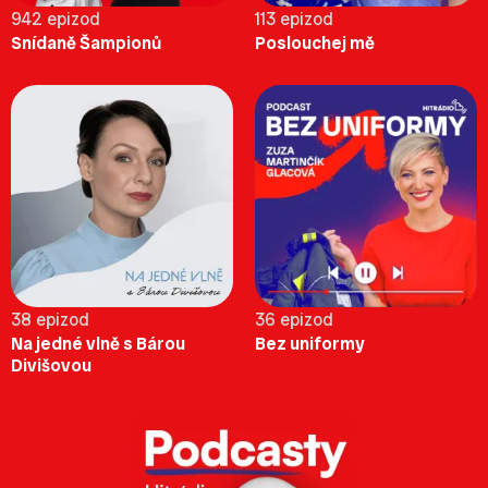
942 epizod
113 epizod
Snídaně Šampionů
Poslouchej mě
38 epizod
36 epizod
Na jedné vlně s Bárou
Bez uniformy
Divišovou